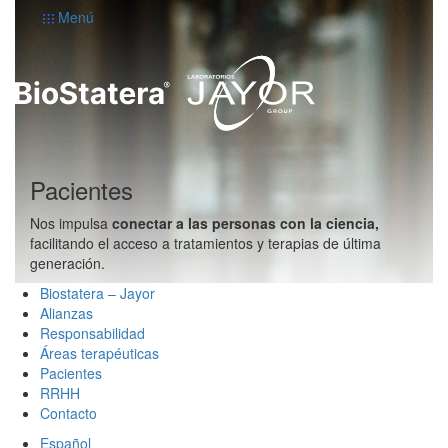
Menú
Pacientes
Nos impulsa
conectar a las personas con la ciencia,
facilitando el acceso a tratamientos y terapias de última
generación.
Biostatera – Jayor
Alianzas
Responsabilidad
Áreas terapéuticas
Pacientes
RRHH
Contacto
Español